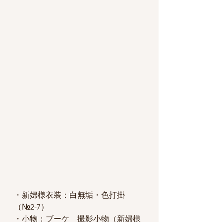
・新婦様衣装：白無垢・色打掛
（№2-7）
・小物：ブーケ　撮影小物（新婦様