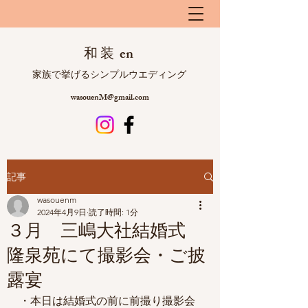
和 装 en
​ 家族で挙げるシンプルウエディング
wasouenM@gmail.com
記事
wasouenm
2024年4月9日
読了時間: 1分
３月 三嶋大社結婚式
隆泉苑にて撮影会・ご披
露宴
・本日は結婚式の前に前撮り撮影会