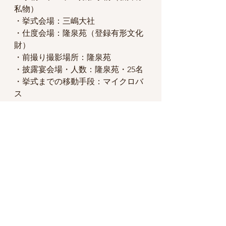
私物）
・挙式会場：三嶋大社
・仕度会場：隆泉苑（登録有形文化
財）
・前撮り撮影場所：隆泉苑
・披露宴会場・人数：隆泉苑・25名
・挙式までの移動手段：マイクロバ
ス
・挙式準備期間：約5ヶ月
・在住地：静岡県内（東部）
すべて表示
最新記事