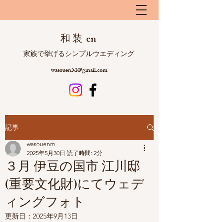
和 装 en
​ 家族で挙げるシンプルウエディング
wasouenM@gmail.com
記事
wasouenm
2025年5月30日
読了時間: 2分
３月 伊豆の国市 江川邸
(重要文化財)にてウェデ
ィングフォト
更新日：
2025年9月13日