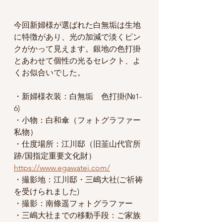
今回新婦様が選ばれた白無垢は生地
に特徴があり、光の加減で淡くピン
クがかって見えます。銀地の色打掛
とあわせて個性の光るセレクト、よ
くお似合いでした。
・新婦様衣装：白無垢　色打掛(№1-
6)
・小物：白和傘（フォトグラファー
私物）
・仕度場所：江川邸（旧韮山代官所
跡/国指定重要文化財）
https://www.egawatei.com/
・撮影地：江川邸・三嶋大社(ご祈祷
を受けられました)
・撮影：
南條遥フォトグラファー
・三嶋大社までの移動手段：ご家族