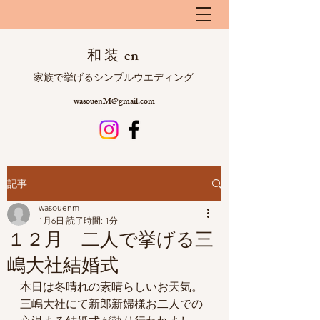
和 装 en
​ 家族で挙げるシンプルウエディング
wasouenM@gmail.com
記事
wasouenm
1月6日
読了時間: 1分
１２月 二人で挙げる三
嶋大社結婚式
本日は冬晴れの素晴らしいお天気。
三嶋大社にて新郎新婦様お二人での