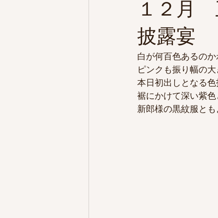
１２月 
披露宴
白が何百色あるのか
ピンクも振り幅の大
本日初出しとなる色
裾にかけて深い紫色
新郎様の黒紋服とも