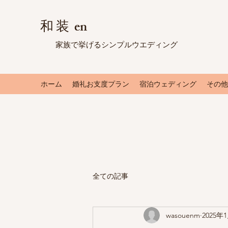
和 装 en
​ 家族で挙げるシンプルウエディング
ホーム
婚礼お支度プラン
宿泊ウェディング
その他
全ての記事
wasouenm
2025年