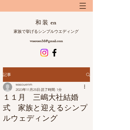
和 装 en
​ 家族で挙げるシンプルウエディング
wasouenM@gmail.com
記事
wasouenm
2023年11月25日
読了時間: 1分
１１月 三嶋大社結婚
式 家族と迎えるシンプ
ルウェディング