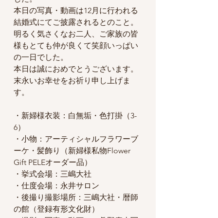
本日の写真・動画は12月に行われる
結婚式にてご披露されるとのこと。
明るく気さくなお二人、ご家族の皆
様もとても仲が良くて笑顔いっぱい
の一日でした。
本日は誠におめでとうございます。
末永いお幸せをお祈り申し上げま
す。
・新婦様衣装：白無垢・色打掛（3-
6）
・小物：アーティシャルフラワーブ
ーケ・髪飾り（新婦様私物Flower 
Gift PELEオーダー品）
・挙式会場：三嶋大社
・仕度会場：永井サロン
・後撮り撮影場所：三嶋大社・暦師
の館（登録有形文化財）