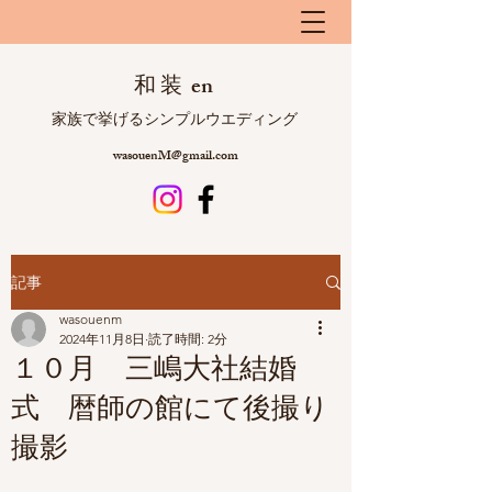
和 装 en
​ 家族で挙げるシンプルウエディング
wasouenM@gmail.com
記事
wasouenm
2024年11月8日
読了時間: 2分
１０月 三嶋大社結婚
式 暦師の館にて後撮り
撮影