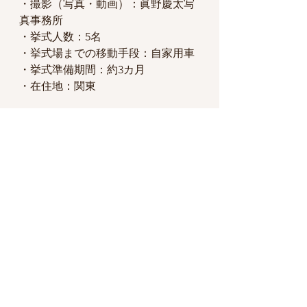
・撮影（写真・動画）：眞野慶太写
真事務所
・挙式人数：5名
・挙式場までの移動手段：自家用車
・挙式準備期間：約3カ月
・在住地：関東
すべて表示
最新記事