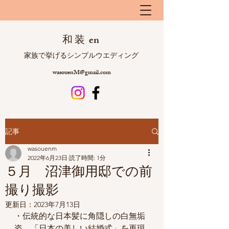
和 装 en
​ 家族で挙げるシンプルウエディング
wasouenM@gmail.com
記事
wasouenm
2022年6月23日
読了時間: 1分
５月 沼津御用邸での前
撮り撮影
更新日：
2023年7月13日
・伝統的な日本髪に角隠しの白無垢
姿、「日本の美しい結婚式」を再現