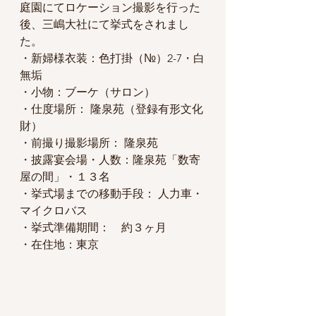
庭園にてロケーション撮影を行った
後、三嶋大社にて挙式をされまし
た。
・新婦様衣装：色打掛（№）2-7・白
無垢
・小物：ブーケ（サロン）
・仕度場所： 隆泉苑（登録有形文化
財）
・前撮り撮影場所： 隆泉苑
・披露宴会場・人数：隆泉苑「数寄
屋の間」・１３名 
・挙式場までの移動手段： 人力車・
マイクロバス
・挙式準備期間：　約３ヶ月 
・在住地：東京