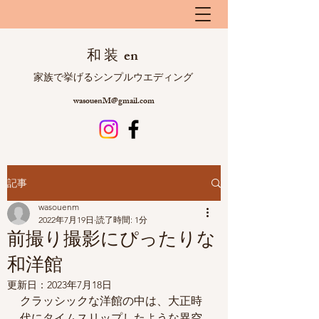
和 装 en
​ 家族で挙げるシンプルウエディング
wasouenM@gmail.com
記事
wasouenm
2022年7月19日
読了時間: 1分
前撮り撮影にぴったりな
和洋館
更新日：
2023年7月18日
クラッシックな洋館の中は、大正時
代にタイムスリップしたような異空